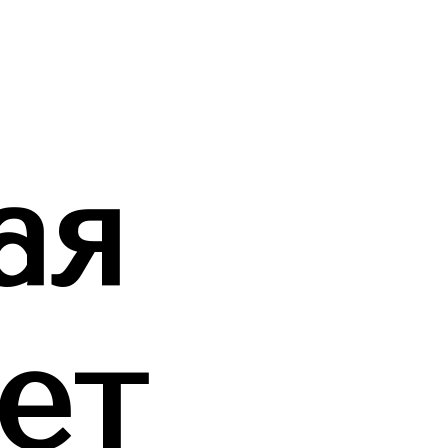
ая
ет