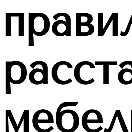
прави
расст
мебел