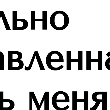
льно
авленн
ь меня