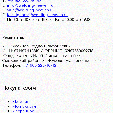
Т:
+7 900 225-46-42
E:
info@welding-heaven.ru
E:
sale@welding-heaven.ru
E:
ia.zhigunov@welding-heaven.ru
Р: Пн-Сб с 10:00 до 19:00 | Вс с 10:00 до 17:00
Реквизиты:
ИП Хусаинов Родион Рафаилович.
ИНН: 671407446810 / ОГРНИП: 321673300027181
Юрид. адрес: 214550, Смоленская область,
Смоленский район, д. Жуково, ул. Песочная, д 6.
Телефон:
+7 900 225-46-42
VK
Покупателям
Магазин
Мой аккаунт
Избранное